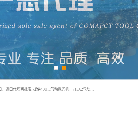
宁波上椿进出口有限公司是日本COMPACT康柏特，原装进口，进口代理商批发, 提供450PL气动抛光机、715A2气动抛光机、905A4打磨机、935GS打磨机、913W-5水磨机、450PL抛光机、715A2抛光机、935GS齿轮抛光机、905A4气动打磨机、价格实惠,欢迎来电咨询.