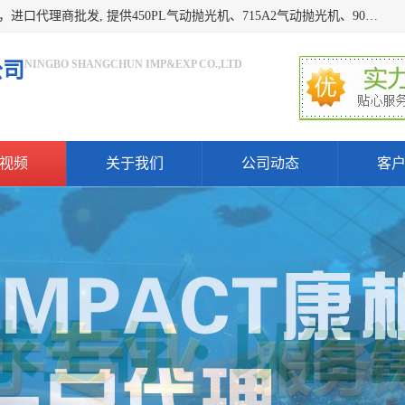
宁波上椿进出口有限公司是日本COMPACT康柏特，原装进口，进口代理商批发, 提供450PL气动抛光机、715A2气动抛光机、905A4打磨机、935GS打磨机、913W-5水磨机、450PL抛光机、715A2抛光机、935GS齿轮抛光机、905A4气动打磨机、价格实惠,欢迎来电咨询.
NINGBO SHANGCHUN IMP&EXP CO.,LTD
公司
视频
关于我们
公司动态
客