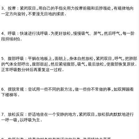
3、按摩：紧闭双目,用自己的手指尖用力按摩前额和后脖颈处,有规律地向
一定方向旋转,不要漫无目地的揉搓.
4、呼吸：快速进行浅呼吸.为更好放松,慢慢吸气、屏气,然后呼气,每一阶
段持续8拍.
5、腹部呼吸：平躺在地板上,面朝上,身体自然放松,紧闭双目,呼气,把肺部
的气体全部呼出,腹部鼓起,然后紧缩腹部,吸气,最后放松,使腹部恢复原状.
正常呼吸数分钟后再重复这一过程.
6、摆脱常规：尝试用一些不同的新方法,做一些你不常做的事,如双脚蹦着
下楼梯等.
7、放松反应：舒适地坐在一个安静的地方,紧闭双目,放松肌肉默默地进行
一呼一吸,以呼吸为主.