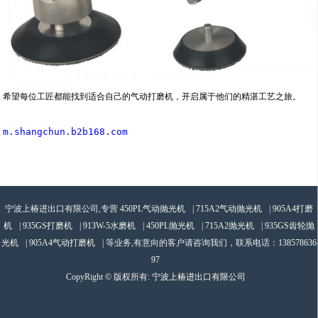
希望每位工匠都能找到适合自己的气动打磨机，开启属于他们的精湛工艺之旅。
m.shangchun.b2b168.com
宁波上椿进出口有限公司,专营
450PL气动抛光机
|
715A2气动抛光机
|
905A4打磨
机
|
935GS打磨机
|
913W-5水磨机
|
450PL抛光机
|
715A2抛光机
|
935GS齿轮抛
光机
|
905A4气动打磨机
| 等业务,有意向的客户请咨询我们，联系电话：
138578636
97
CopyRight © 版权所有:
宁波上椿进出口有限公司