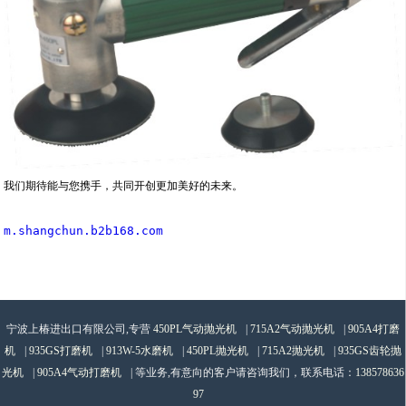
我们期待能与您携手，共同开创更加美好的未来。
m.shangchun.b2b168.com
宁波上椿进出口有限公司,专营
450PL气动抛光机
|
715A2气动抛光机
|
905A4打磨
机
|
935GS打磨机
|
913W-5水磨机
|
450PL抛光机
|
715A2抛光机
|
935GS齿轮抛
光机
|
905A4气动打磨机
| 等业务,有意向的客户请咨询我们，联系电话：
138578636
97