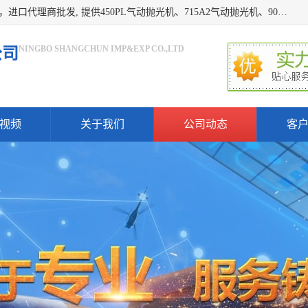
宁波上椿进出口有限公司是日本COMPACT康柏特，原装进口，进口代理商批发, 提供450PL气动抛光机、715A2气动抛光机、905A4打磨机、935GS打磨机、913W-5水磨机、450PL抛光机、715A2抛光机、935GS齿轮抛光机、905A4气动打磨机、价格实惠,欢迎来电咨询.
NINGBO SHANGCHUN IMP&EXP CO.,LTD
公司
视频
关于我们
公司动态
客