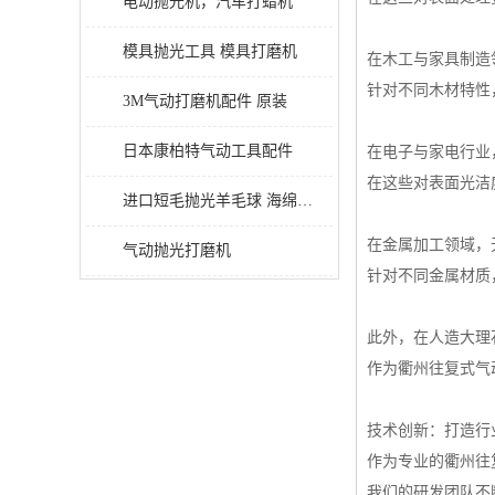
电动抛光机，汽车打蜡机
模具抛光工具 模具打磨机
在木工与家具制造
针对不同木材特性
3M气动打磨机配件 原装
日本康柏特气动工具配件
在电子与家电行业
在这些对表面光洁
进口短毛抛光羊毛球 海绵抛光球
在金属加工领域，
气动抛光打磨机
针对不同金属材质
此外，在人造大理
作为衢州往复式气
技术创新：打造行
作为专业的衢州往
我们的研发团队不