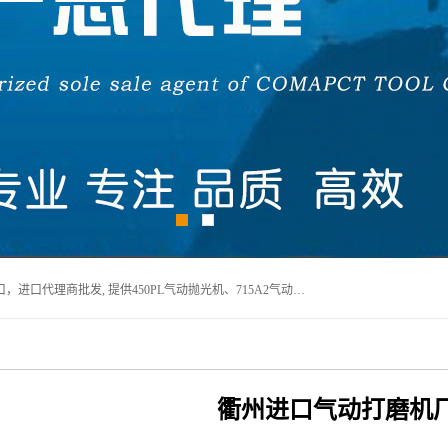
宁波上椿进出口有限公司是日本COMPACT康柏特，原装进口，进口代理商批发, 提供450PL气动抛光机、715A2气动抛光机、905A4打磨机、935GS打磨机、913W-5水磨机、450PL抛光机、715A2抛光机、935GS齿轮抛光机、905A4气动打磨机、价格实惠,欢迎来电咨询.
衢州进口气动打磨机