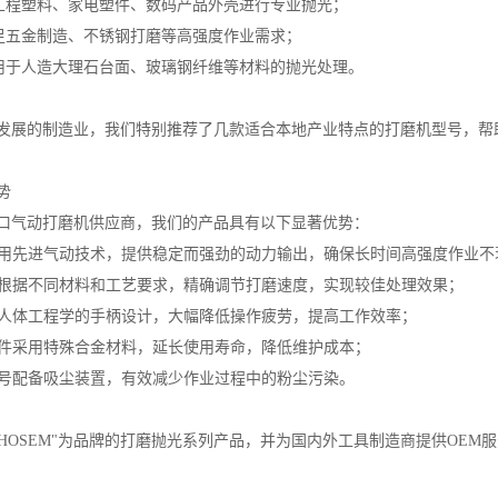
对工程塑料、家电塑件、数码产品外壳进行专业抛光；
满足五金制造、不锈钢打磨等高强度作业需求；
适用于人造大理石台面、玻璃钢纤维等材料的抛光处理。
发展的制造业，我们特别推荐了几款适合本地产业特点的打磨机型号，帮
势
口气动打磨机供应商，我们的产品具有以下显著优势：
统采用先进气动技术，提供稳定而强劲的动力输出，确保长时间高强度作业不
能可根据不同材料和工艺要求，精确调节打磨速度，实现较佳处理效果；
符合人体工程学的手柄设计，大幅降低操作疲劳，提高工作效率；
心部件采用特殊合金材料，延长使用寿命，降低维护成本；
分型号配备吸尘装置，有效减少作业过程中的粉尘污染。
CHOSEM"为品牌的打磨抛光系列产品，并为国内外工具制造商提供OEM