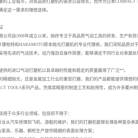
要的工业城市，对高品质打磨机的需求日益增长，而作为日本COMPACT 
满足这一需求的理想选择。
证
限公司自2008年成立以来，始终专注于高品质气动工具的研发、生产和贸
CT康柏特和HARAMOTO原本抛光打磨机的专业代理商，我们深知品质对
采用先进的气动技术，动力强劲且操作简便，能够满足不同行业对表面处
提供的进口气动打磨机以其卓越的性能和稳定的质量赢得了广泛**。
的精细抛光，还是金属加工行业的重型打磨，我们的产品都能提供理想的
ACT TOOLS系列产品，凭借其精密的制造工艺和耐用性，成为许多衢
适用于众多行业领域，包括但不限于：
输行业从汽车修理到飞机、游艇的维护，我们的打磨机能够处理各种复杂表
造为家具、乐器、橱柜生产提供精细的表面处理方案；