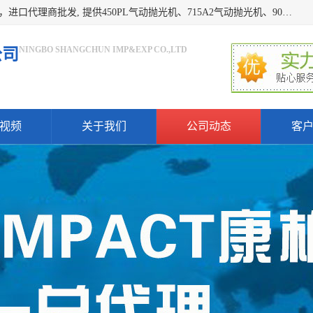
宁波上椿进出口有限公司是日本COMPACT康柏特，原装进口，进口代理商批发, 提供450PL气动抛光机、715A2气动抛光机、905A4打磨机、935GS打磨机、913W-5水磨机、450PL抛光机、715A2抛光机、935GS齿轮抛光机、905A4气动打磨机、价格实惠,欢迎来电咨询.
NINGBO SHANGCHUN IMP&EXP CO.,LTD
公司
视频
关于我们
公司动态
客