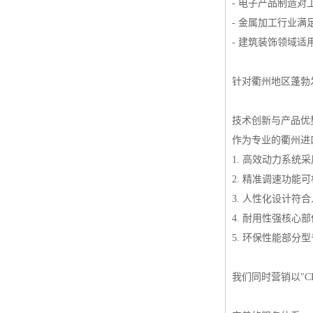
- 电子产品制造
- 金属加工行业
- 建筑装饰领域
针对衢州地区蓬勃
技术创新与产品优
作为专业的衢州进
1. 高效动力系
2. 精准调速功
3. 人性化设计
4. 耐用性强核
5. 环保性能部
我们同时营销以"