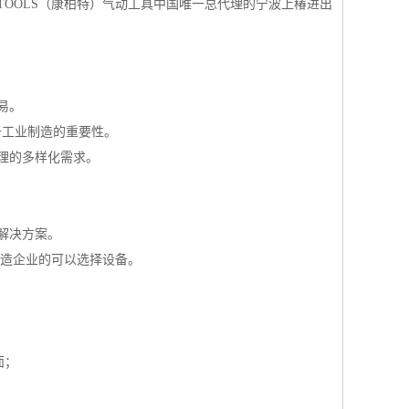
TOOLS（康柏特）气动工具中国唯一总代理的宁波上椿进出
易。
于工业制造的重要性。
理的多样化需求。
解决方案。
州制造企业的可以选择设备。
面；