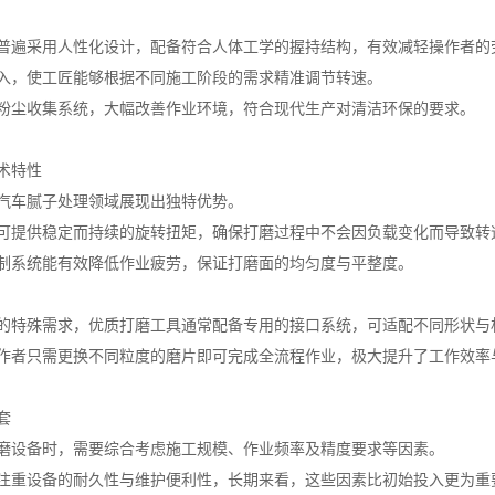
普遍采用人性化设计，配备符合人体工学的握持结构，有效减轻操作者的
入，使工匠能够根据不同施工阶段的需求精准调节转速。
粉尘收集系统，大幅改善作业环境，符合现代生产对清洁环保的要求。
术特性
汽车腻子处理领域展现出独特优势。
可提供稳定而持续的旋转扭矩，确保打磨过程中不会因负载变化而导致转
制系统能有效降低作业疲劳，保证打磨面的均匀度与平整度。
的特殊需求，优质打磨工具通常配备专用的接口系统，可适配不同形状与
作者只需更换不同粒度的磨片即可完成全流程作业，极大提升了工作效率
套
磨设备时，需要综合考虑施工规模、作业频率及精度要求等因素。
注重设备的耐久性与维护便利性，长期来看，这些因素比初始投入更为重