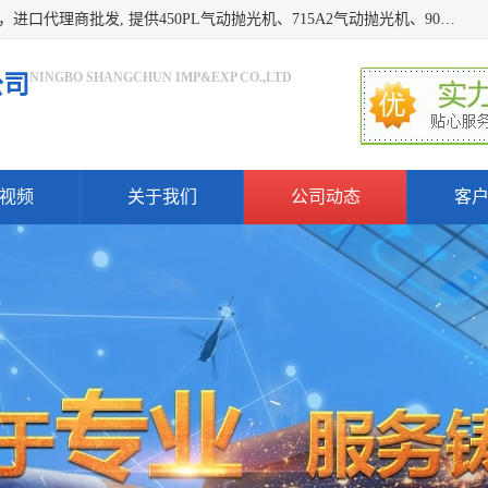
宁波上椿进出口有限公司是日本COMPACT康柏特，原装进口，进口代理商批发, 提供450PL气动抛光机、715A2气动抛光机、905A4打磨机、935GS打磨机、913W-5水磨机、450PL抛光机、715A2抛光机、935GS齿轮抛光机、905A4气动打磨机、价格实惠,欢迎来电咨询.
NINGBO SHANGCHUN IMP&EXP CO.,LTD
公司
视频
关于我们
公司动态
客