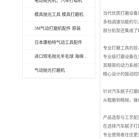
电动抛光机，汽车打蜡机
当代优质打磨设备
模具抛光工具 模具打磨机
多档调速功能的引
3M气动打磨机配件 原装
部分机型还集成了
日本康柏特气动工具配件
专业打磨工具的技
进口短毛抛光羊毛球 海绵抛光球
专业级打磨设备在
其精密的动力系统
气动抛光打磨机
精心设计的振动控
针对汽车腻子打磨
从粗磨到精抛，操
产品选型与工艺配
在选择汽车腻子打
专业使用者往往更