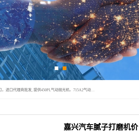
宁波上椿进出口有限公司是日本COMPACT康柏特，原装进口，进口代理商批发, 提供450PL气动抛光机、715A2气动抛光机、905A4打磨机、935GS打磨机、913W-5水磨机、450PL抛光机、715A2抛光机、935GS齿轮抛光机、905A4气动打磨机、价格实惠,欢迎来电咨询.
嘉兴汽车腻子打磨机价