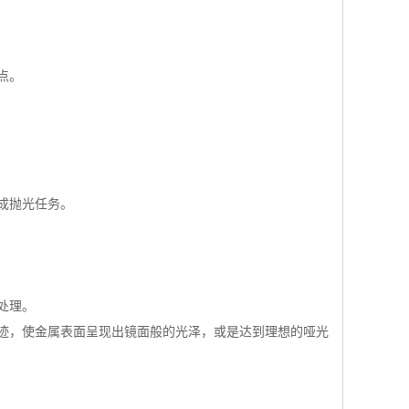
点。
成抛光任务。
处理。
迹，使金属表面呈现出镜面般的光泽，或是达到理想的哑光