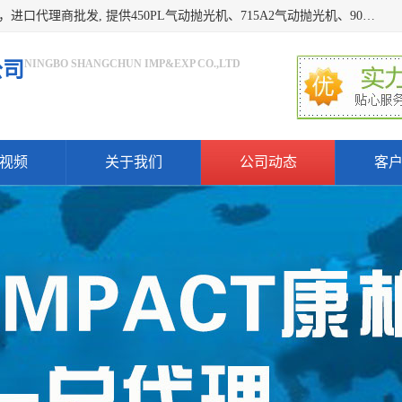
宁波上椿进出口有限公司是日本COMPACT康柏特，原装进口，进口代理商批发, 提供450PL气动抛光机、715A2气动抛光机、905A4打磨机、935GS打磨机、913W-5水磨机、450PL抛光机、715A2抛光机、935GS齿轮抛光机、905A4气动打磨机、价格实惠,欢迎来电咨询.
NINGBO SHANGCHUN IMP&EXP CO.,LTD
公司
视频
关于我们
公司动态
客