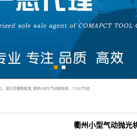
宁波上椿进出口有限公司是日本COMPACT康柏特，原装进口，进口代理商批发, 提供450PL气动抛光机、715A2气动抛光机、905A4打磨机、935GS打磨机、913W-5水磨机、450PL抛光机、715A2抛光机、935GS齿轮抛光机、905A4气动打磨机、价格实惠,欢迎来电咨询.
衢州小型气动抛光