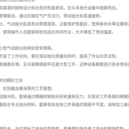
其紧凑的结构设计和出色的性能表现，在众多抛光设备中脱颖而出。
原理驱动，通过压缩空气产生动力，带动抛光轮高速旋转。
比，气动抛光机具有功率密度高、过载保护性能好、使用寿命长等显著特
，使得操作人员能够轻松完成长时间作业，大大降低了劳动强度。
小型气动抛光机特别受到青睐。
节省了工作空间，更在保证抛光质量的同时，提高了作业的灵活性。
是曲面处理，无论是精细部件还是大型工件，这种设备都能游刃有余地完
术的精妙之处
，实则蕴含着深厚的工艺智慧。
动抛光机，能够通过精确控制抛光轮转速和压力，实现对工件表面的精细
备配合专业抛光材料，能够有效去除工件表面的微观不平度，消除加工痕
理技术，不仅提升了产品的美观度，更重要的是改善了产品的使用性能。