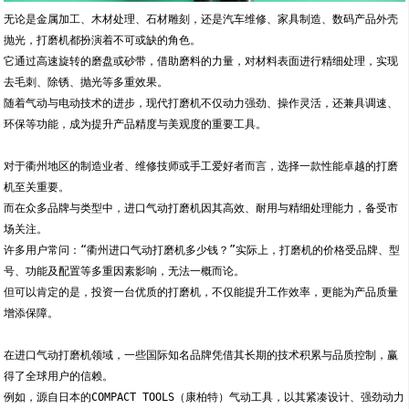
无论是金属加工、木材处理、石材雕刻，还是汽车维修、家具制造、数码产品外壳
抛光，打磨机都扮演着不可或缺的角色。
它通过高速旋转的磨盘或砂带，借助磨料的力量，对材料表面进行精细处理，实现
去毛刺、除锈、抛光等多重效果。
随着气动与电动技术的进步，现代打磨机不仅动力强劲、操作灵活，还兼具调速、
环保等功能，成为提升产品精度与美观度的重要工具。
对于衢州地区的制造业者、维修技师或手工爱好者而言，选择一款性能卓越的打磨
机至关重要。
而在众多品牌与类型中，进口气动打磨机因其高效、耐用与精细处理能力，备受市
场关注。
许多用户常问：“衢州进口气动打磨机多少钱？”实际上，打磨机的价格受品牌、型
号、功能及配置等多重因素影响，无法一概而论。
但可以肯定的是，投资一台优质的打磨机，不仅能提升工作效率，更能为产品质量
增添保障。
在进口气动打磨机领域，一些国际知名品牌凭借其长期的技术积累与品质控制，赢
得了全球用户的信赖。
例如，源自日本的COMPACT TOOLS（康柏特）气动工具，以其紧凑设计、强劲动力