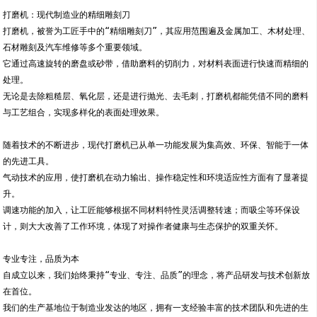
打磨机：现代制造业的精细雕刻刀
打磨机，被誉为工匠手中的“精细雕刻刀”，其应用范围遍及金属加工、木材处理、
石材雕刻及汽车维修等多个重要领域。
它通过高速旋转的磨盘或砂带，借助磨料的切削力，对材料表面进行快速而精细的
处理。
无论是去除粗糙层、氧化层，还是进行抛光、去毛刺，打磨机都能凭借不同的磨料
与工艺组合，实现多样化的表面处理效果。
随着技术的不断进步，现代打磨机已从单一功能发展为集高效、环保、智能于一体
的先进工具。
气动技术的应用，使打磨机在动力输出、操作稳定性和环境适应性方面有了显著提
升。
调速功能的加入，让工匠能够根据不同材料特性灵活调整转速；而吸尘等环保设
计，则大大改善了工作环境，体现了对操作者健康与生态保护的双重关怀。
专业专注，品质为本
自成立以来，我们始终秉持“专业、专注、品质”的理念，将产品研发与技术创新放
在首位。
我们的生产基地位于制造业发达的地区，拥有一支经验丰富的技术团队和先进的生