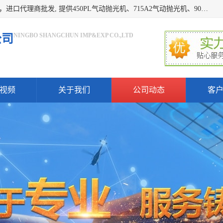
宁波上椿进出口有限公司是日本COMPACT康柏特，原装进口，进口代理商批发, 提供450PL气动抛光机、715A2气动抛光机、905A4打磨机、935GS打磨机、913W-5水磨机、450PL抛光机、715A2抛光机、935GS齿轮抛光机、905A4气动打磨机、价格实惠,欢迎来电咨询.
NINGBO SHANGCHUN IMP&EXP CO.,LTD
公司
视频
关于我们
公司动态
客