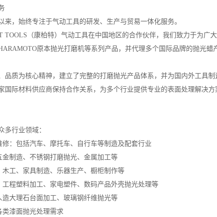
务
成立以来，始终专注于气动工具的研发、生产与贸易一体化服务。
CT TOOLS（康柏特）气动工具在中国地区的合作伙伴，我们致力于为
HARAMOTO原本抛光打磨机等系列产品，并代理多个国际品牌的抛光蜡
、品质为核心精神，建立了完整的打磨抛光产品体系，并为国内外工具制
家国际材料供应商保持合作关系，为多个行业提供专业的表面处理解决方
众多行业领域：
与维修：包括汽车、摩托车、自行车等制造及配套行业
：五金制造、不锈钢打磨抛光、金属加工等
业：木工、家具制造、乐器生产、橱柜制作等
业：工程塑料加工、家电塑件、数码产品外壳抛光处理等
：人造大理石台面加工、玻璃钢纤维抛光等
：各类漆面抛光处理需求