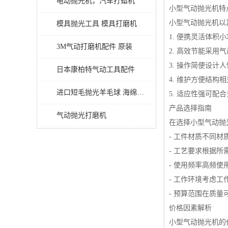
电动抛光机，汽车打蜡机
小型气动抛光机特
小型气动抛光机以
模具抛光工具 模具打磨机
1. 便携灵活体
3M气动打磨机配件 原装
2. 高效节能采
3. 操作简便设
日本康柏特气动工具配件
4. 维护方便结构
进口短毛抛光羊毛球 海绵抛光球
5. 适应性强可
产品选择指南
气动抛光打磨机
在选择小型气动抛
- 工件材质不同
- 工艺要求根据
- 使用频率高频
- 工作环境考虑
- 预算范围在质
价格因素解析
小型气动抛光机的