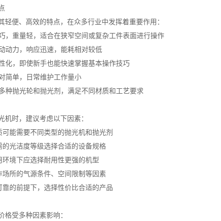
点
其轻便、高效的特点，在众多行业中发挥着重要作用：
积小巧，重量轻，适合在狭窄空间或复杂工件表面进行操作
用气动动力，响应迅速，能耗相对较低
计人性化，即使新手也能快速掌握基本操作技巧
相对简单，日常维护工作量小
配合多种抛光轮和抛光剂，满足不同材质和工艺要求
光机时，建议考虑以下因素：
材质可能需要不同类型的抛光机和抛光剂
所需的光洁度等级选择合适的设备规格
使用环境下应选择耐用性更强的机型
工作场所的气源条件、空间限制等因素
量可靠的前提下，选择性价比合适的产品
价格受多种因素影响：