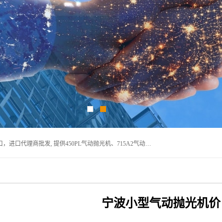
宁波上椿进出口有限公司是日本COMPACT康柏特，原装进口，进口代理商批发, 提供450PL气动抛光机、715A2气动抛光机、905A4打磨机、935GS打磨机、913W-5水磨机、450PL抛光机、715A2抛光机、935GS齿轮抛光机、905A4气动打磨机、价格实惠,欢迎来电咨询.
宁波小型气动抛光机价