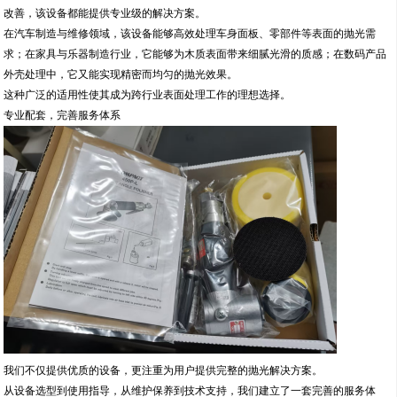
改善，该设备都能提供专业级的解决方案。
在汽车制造与维修领域，该设备能够高效处理车身面板、零部件等表面的抛光需
求；在家具与乐器制造行业，它能够为木质表面带来细腻光滑的质感；在数码产品
外壳处理中，它又能实现精密而均匀的抛光效果。
这种广泛的适用性使其成为跨行业表面处理工作的理想选择。
专业配套，完善服务体系
我们不仅提供优质的设备，更注重为用户提供完整的抛光解决方案。
从设备选型到使用指导，从维护保养到技术支持，我们建立了一套完善的服务体