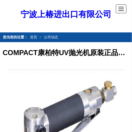
宁波上椿进出口有限公司
您当前的位置：
首页
>
公司动态
COMPACT康柏特UV抛光机原装正品抛光速度快