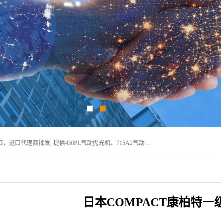
宁波上椿进出口有限公司是日本COMPACT康柏特，原装进口，进口代理商批发, 提供450PL气动抛光机、715A2气动抛光机、905A4打磨机、935GS打磨机、913W-5水磨机、450PL抛光机、715A2抛光机、935GS齿轮抛光机、905A4气动打磨机、价格实惠,欢迎来电咨询.
日本COMPACT康柏特一