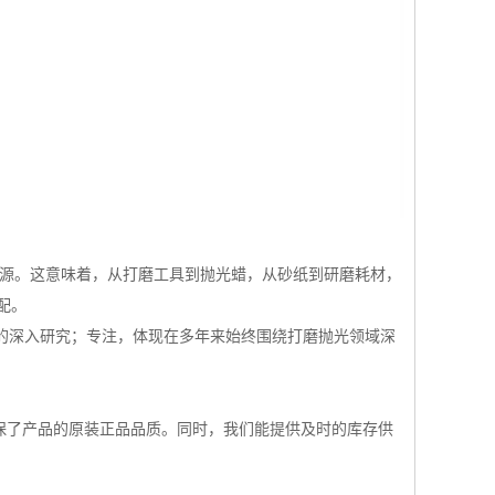
资源。这意味着，从打磨工具到抛光蜡，从砂纸到研磨耗材，
配。
艺的深入研究；专注，体现在多年来始终围绕打磨抛光领域深
确保了产品的原装正品品质。同时，我们能提供及时的库存供