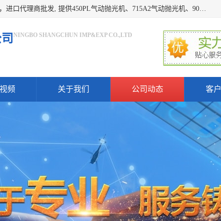
宁波上椿进出口有限公司是日本COMPACT康柏特，原装进口，进口代理商批发, 提供450PL气动抛光机、715A2气动抛光机、905A4打磨机、935GS打磨机、913W-5水磨机、450PL抛光机、715A2抛光机、935GS齿轮抛光机、905A4气动打磨机、价格实惠,欢迎来电咨询.
NINGBO SHANGCHUN IMP&EXP CO.,LTD
公司
视频
关于我们
公司动态
客