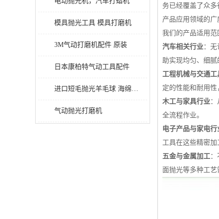
电动抛光机，汽车打蜡机
务已经覆盖了众多
产品应用领域的广
模具抛光工具 模具打磨机
我们的产品适用范
3M气动打磨机配件 原装
汽车相关行业
：无
助实现均匀、细腻
日本康柏特气动工具配件
工程机械与交通工
定的性能和耐用性
进口短毛抛光羊毛球 海绵抛光球
木工与家具行业
：
气动抛光打磨机
全流程作业。
电子产品与家电行
工具在这些精密加
五金与金属加工
：
面抛光等多种工艺