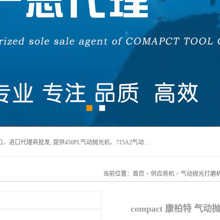
宁波上椿进出口有限公司是日本COMPACT康柏特，原装进口，进口代理商批发, 提供450PL气动抛光机、715A2气动抛光机、905A4打磨机、935GS打磨机、913W-5水磨机、450PL抛光机、715A2抛光机、935GS齿轮抛光机、905A4气动打磨机、价格实惠,欢迎来电咨询.
当前位置：
首页
>
供应商机
>
气动抛光打磨
compact 康柏特 