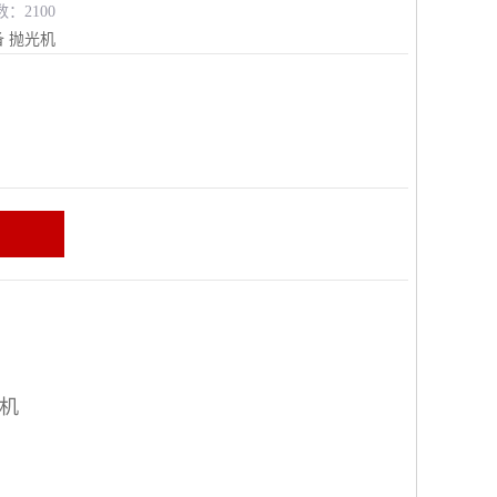
数：2100
备
抛光机
区
光机