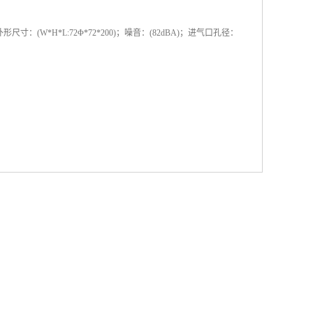
外形尺寸：(W*H*L:72Φ*72*200)；噪音：(82dBA)；进气口孔径：