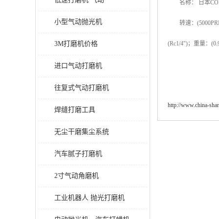
名称： 日本COM
小型气动抛光机
转速：(5000PRM)
3M打磨机价格
(Rc1/4")；重量：(0
进口气动打磨机
往复式气动打磨机
http://www.china-sh
焊缝打磨工具
无尘干磨集尘系统
汽车腻子打磨机
2寸气动角磨机
工业机器人 抛光打磨机