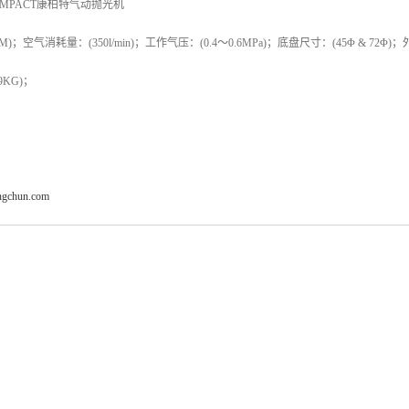
PACT康柏特气动抛光机
；空气消耗量：(350l/min)；工作气压：(0.4～0.6MPa)；底盘尺寸：(45Φ & 72Φ)；
.9KG)；
angchun.com