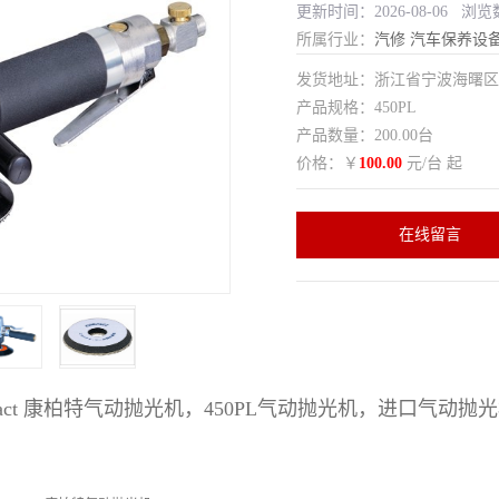
更新时间：2026-08-06 浏览
所属行业：
汽修
汽车保养设
发货地址：浙江省宁波海曙
产品规格：450PL
产品数量：200.00台
价格：￥
100.00
元/台 起
在线留言
pact 康柏特气动抛光机，450PL气动抛光机，进口气动抛