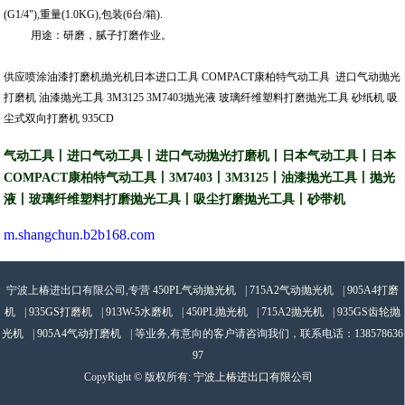
(G1/4"),重量(1.0KG),包装(6台/箱).
用途：研磨，腻子打磨作业。
供应喷涂油漆打磨机抛光机日本进口工具 COMPACT康柏特气动工具 进口气动抛光
打磨机 油漆抛光工具 3M3125 3M7403抛光液 玻璃纤维塑料打磨抛光工具 砂纸机 吸
尘式双向打磨机 935CD
气动工具丨进口气动工具丨进口气动抛光打磨机丨日本气动工具丨日本
COMPACT
康柏特气动工具丨
3M7403
丨
3M3125
丨油漆抛光工具丨抛光
液丨玻璃纤维塑料打磨抛光工具丨吸尘打磨抛光工具
丨砂带机
m.shangchun.b2b168.com
宁波上椿进出口有限公司,专营
450PL气动抛光机
|
715A2气动抛光机
|
905A4打磨
机
|
935GS打磨机
|
913W-5水磨机
|
450PL抛光机
|
715A2抛光机
|
935GS齿轮抛
光机
|
905A4气动打磨机
| 等业务,有意向的客户请咨询我们，联系电话：
138578636
97
CopyRight © 版权所有:
宁波上椿进出口有限公司