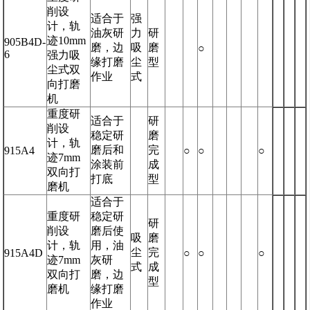
削设
适合于
强
计，轨
油灰研
力
研
迹10mm
905B4D-
磨，边
吸
磨
○
6
强力吸
缘打磨
尘
型
尘式双
作业
式
向打磨
机
重度研
适合于
研
削设
稳定研
磨
计，轨
磨后和
完
915A4
○
○
○
迹7mm
涂装前
成
双向打
打底
型
磨机
适合于
重度研
稳定研
研
削设
磨后使
吸
磨
计，轨
用，油
尘
完
915A4D
○
○
○
迹7mm
灰研
式
成
双向打
磨，边
型
磨机
缘打磨
作业