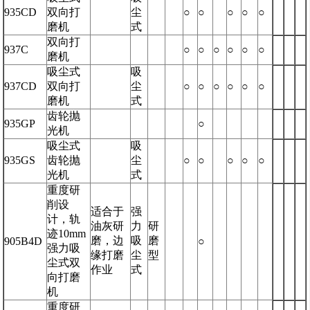
935CD
双向打
尘
○
○
○
○
○
磨机
式
双向打
937C
○
○
○
○
○
○
磨机
吸尘式
吸
937CD
双向打
尘
○
○
○
○
○
○
磨机
式
齿轮抛
935GP
○
光机
吸尘式
吸
935GS
齿轮抛
尘
○
○
○
○
○
光机
式
重度研
削设
适合于
强
计，轨
油灰研
力
研
迹10mm
磨，边
吸
磨
905B4D
○
强力吸
缘打磨
尘
型
尘式双
作业
式
向打磨
机
重度研