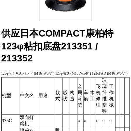
供应日本COMPACT康柏特
123φ粘扣底盘213351 /
213352
123φらくちんパッド (M16 ,W5/8'' ) 123φ底盘 (M16 ,W5/8'' ) 123φPAD (M16 ,W5/8'' )
玻
金
飞
璃
工
款
形
构
属
车
木
机
纤
作
机型
中文名
用途
式
状
造
涂
辆
工
修
维
机
装
理
塑
械
料
双向打
935C
○
○
○
○
○
磨机
吸尘式
吸