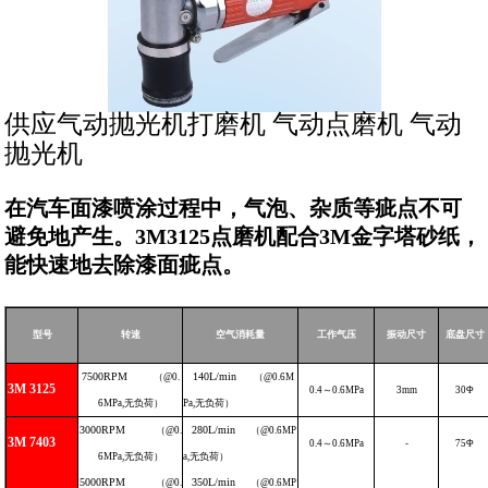
供应气动抛光机打磨机 气动点磨机 气动
抛光机
在汽车面漆喷涂过程中，气泡、杂质等疵点不可
避免地产生。3M3125点磨机配合3M金字塔砂纸，
能快速地去除漆面疵点。
型号
转速
空气消耗量
工作气压
振动尺寸
底盘尺寸
7500
RPM
140L
/
min
（
@0.
（
@0.6M
3M 3125
0.4
～0.6
MPa
3
mm
30
Φ
6MPa,
无负荷）
Pa
,
无负荷）
3000
RPM
280L
/
min
（
@0.
（
@0.6MP
3M 7403
0.4
～0.6
MPa
-
75
Φ
6MPa,
无负荷）
a
,
无负荷）
5000
RPM
350L
/
min
（
@0.
（
@0.6MP