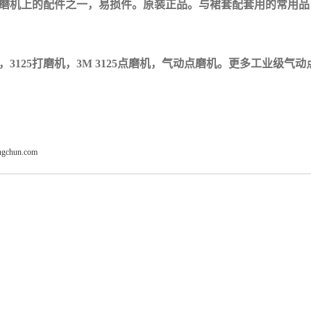
磨机上的配件之一，易损件。原装正品。
与裙套配套用的常用品
，3125打磨机，3M 3125点磨机，气动点磨机。更多工业级
angchun.com