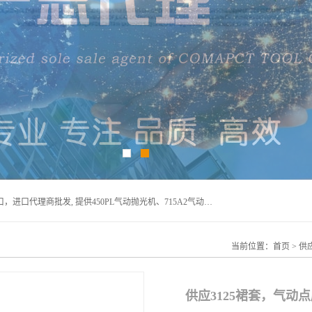
宁波上椿进出口有限公司是日本COMPACT康柏特，原装进口，进口代理商批发, 提供450PL气动抛光机、715A2气动抛光机、905A4打磨机、935GS打磨机、913W-5水磨机、450PL抛光机、715A2抛光机、935GS齿轮抛光机、905A4气动打磨机、价格实惠,欢迎来电咨询.
当前位置：
首页
>
供
供应3125裙套，气动