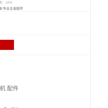
数：1459
殊/专业五金配件
区
机 配件