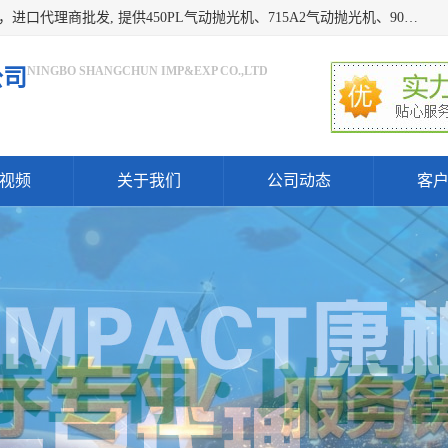
宁波上椿进出口有限公司是日本COMPACT康柏特，原装进口，进口代理商批发, 提供450PL气动抛光机、715A2气动抛光机、905A4打磨机、935GS打磨机、913W-5水磨机、450PL抛光机、715A2抛光机、935GS齿轮抛光机、905A4气动打磨机、价格实惠,欢迎来电咨询.
NINGBO SHANGCHUN IMP&EXP CO.,LTD
公司
视频
关于我们
公司动态
客