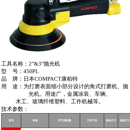
工具名称：
2”
&3”
抛光机
型
号：
450PL
品
牌：日本
COMPACT
康柏特
用
途：为打磨表面细小部分设计的角式打磨机、抛
光机。用途广，金属涂装、车辆、
木工、玻璃纤维塑料、工作机械等。
技术参数：
型号
转速
空气消耗量
工作气压
振动尺寸
底盘尺