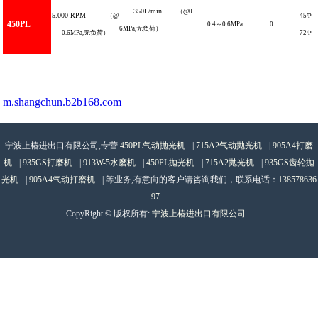
350L
/
min
（
@0.
5.000
RPM
（
@
45
Φ
450PL
0.4
～
0.6
MPa
0
6MPa
,
无负荷）
0.6MPa,
无负荷）
72
Φ
m.shangchun.b2b168.com
宁波上椿进出口有限公司,专营
450PL气动抛光机
|
715A2气动抛光机
|
905A4打磨
机
|
935GS打磨机
|
913W-5水磨机
|
450PL抛光机
|
715A2抛光机
|
935GS齿轮抛
光机
|
905A4气动打磨机
| 等业务,有意向的客户请咨询我们，联系电话：
138578636
97
CopyRight © 版权所有:
宁波上椿进出口有限公司