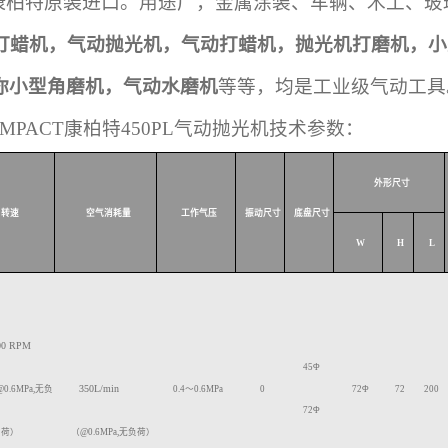
T康柏特原装进口。
用途广，金属涂装、车辆、
木工、玻
打蜡机，气动抛光机，气动打蜡机，抛光机打磨机，小
你小型角磨机，气动水磨机
等等，均是工业级气动工具
PACT康柏特450PL气动抛光机
技术参数：
外形尺寸
转速
空气消耗量
工作气压
振动尺寸
底盘尺寸
W
H
L
00
RPM
45
Φ
350L
/
min
@0.6MPa,
无负
0.4
～
0.6
MPa
0
72
Φ
72
200
72
Φ
荷）
（
@0.6MPa
,
无负荷）