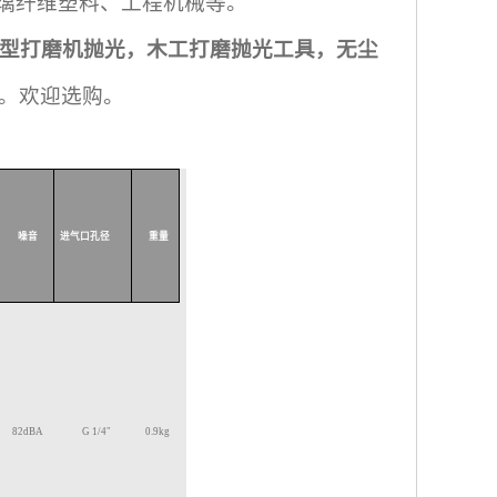
璃纤维塑料、工程机械等。
型打磨机抛光，木工打磨抛光工具，无尘
。欢迎选购。
噪音
进气口孔径
重量
82
dBA
G
1/4"
0.9
kg