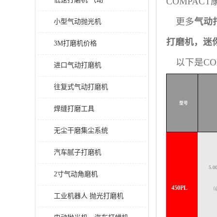
COMPAC
更多
气动
小型气动抛光机
打磨机，迷
3M打磨机价格
以下是COM
进口气动打磨机
往复式气动打磨机
型号
焊缝打磨工具
无尘干磨集尘系统
汽车腻子打磨机
5.0
2寸气动角磨机
450PL
（
工业机器人 抛光打磨机