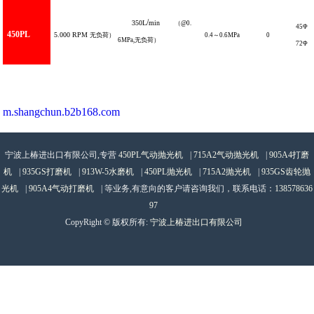
/
350L
min
（
@0.
45
Φ
450PL
5.000
RPM
无负荷）
0.4
～
0.6
MPa
0
6MPa
,
无负荷）
72
Φ
m.shangchun.b2b168.com
宁波上椿进出口有限公司,专营
450PL气动抛光机
|
715A2气动抛光机
|
905A4打磨
机
|
935GS打磨机
|
913W-5水磨机
|
450PL抛光机
|
715A2抛光机
|
935GS齿轮抛
光机
|
905A4气动打磨机
| 等业务,有意向的客户请咨询我们，联系电话：
138578636
97
CopyRight © 版权所有:
宁波上椿进出口有限公司