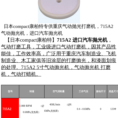
日本compact康柏特专供重庆气动抛光打磨机，715A2
气动抛光机
，进口汽车抛光机
【日本compact康柏特】
715A2 进口汽车抛光机
，
气动打磨工具，工业级进口气动打磨机，因其产品性
能佳，工作效率高，广泛用于重庆汽车制造业、飞机
制造业、木工家俱等旧涂层的打磨抛光，和漆面划痕
的处理。715A2 5寸气动抛光机，气动抛光机 打磨
机，气动打蜡机。
型号
转速
空气消耗量
工作气压
振动尺寸
底盘尺
/
450L
min
（
@0.
3.000
RPM
（
@
715A
2
0.4
～
0.6
MPa
0
123
Φ
6MPa
,
无负荷）
0.6MPa,
无负荷）