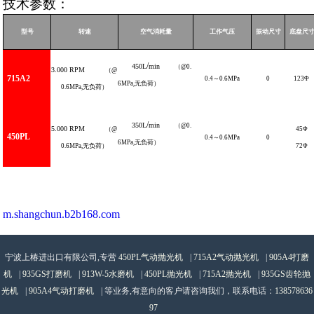
技术参数：
型号
转速
空气消耗量
工作气压
振动尺寸
底盘尺
/
450L
min
（
@0.
3.000
RPM
（
@
715A
2
0.4
～
0.6
MPa
0
123
Φ
6MPa
,
无负荷）
0.6MPa,
无负荷）
/
350L
min
（
@0.
5.000
RPM
（
@
45
Φ
450PL
0.4
～
0.6
MPa
0
6MPa
,
无负荷）
0.6MPa,
无负荷）
72
Φ
m.shangchun.b2b168.com
宁波上椿进出口有限公司,专营
450PL气动抛光机
|
715A2气动抛光机
|
905A4打磨
机
|
935GS打磨机
|
913W-5水磨机
|
450PL抛光机
|
715A2抛光机
|
935GS齿轮抛
光机
|
905A4气动打磨机
| 等业务,有意向的客户请咨询我们，联系电话：
138578636
97