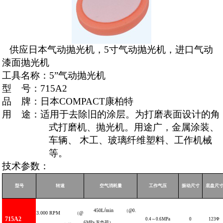
供应日本气动抛光机，5寸气动抛光机，进口气动
漆面抛光机
工具名称：
5”气动
抛光机
型
号：
715A
2
品
牌：日本
COMPACT
康柏特
用
途：适用于去除旧的涂层。为打磨表面设计的角
式打磨机、抛光机。用途广，金属涂装、
车辆、
木工、玻璃纤维塑料、工作机械
等。
技术参数：
型号
转速
空气消耗量
工作气压
振动尺寸
底盘尺
/
450L
min
（
@0.
3.000
RPM
（
@
715A
2
0.4
～
0.6
MPa
0
123
Φ
6MPa
,
无负荷）