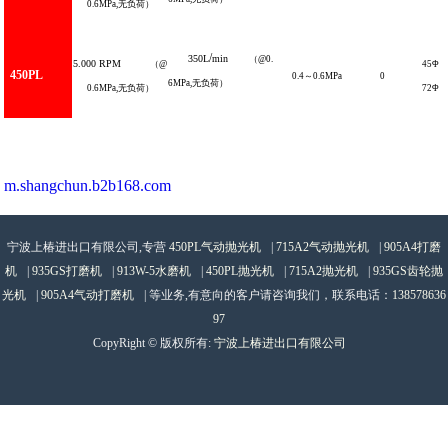
0.6MPa,
无负荷）
/
350L
min
（
@0.
5.000
RPM
（
@
45
Φ
450PL
0.4
～
0.6
MPa
0
6MPa
,
无负荷）
0.6MPa,
无负荷）
72
Φ
m.shangchun.b2b168.com
宁波上椿进出口有限公司,专营
450PL气动抛光机
|
715A2气动抛光机
|
905A4打磨
机
|
935GS打磨机
|
913W-5水磨机
|
450PL抛光机
|
715A2抛光机
|
935GS齿轮抛
光机
|
905A4气动打磨机
| 等业务,有意向的客户请咨询我们，联系电话：
138578636
97
CopyRight © 版权所有:
宁波上椿进出口有限公司