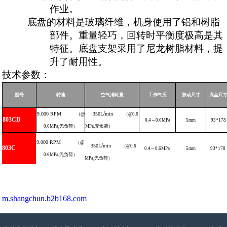
作业。
底盘的材料是玻璃纤维，机身使用了铝和树脂
部件。重量轻巧，回转时平衡度极高是其
特征。底盘支架采用了尼龙树脂材料，提
升了耐用性。
技术参数：
型号
转速
空气消耗量
工作气压
振动尺寸
底盘尺
/
9.000
RPM
350L
min
（
@
（
@0.6
803CD
0.4
～
0.6
MPa
5
mm
93*178
0.6MPa,
无负荷）
MPa
,
无负荷）
9.000
RPM
（
@
/
350L
min
（
@0.6
803C
0.4
～
0.6
MPa
5
mm
93*178
0.6MPa,
无负荷）
MPa
,
无负荷）
m.shangchun.b2b168.com