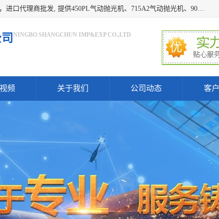
宁波上椿进出口有限公司是日本COMPACT康柏特，原装进口，进口代理商批发, 提供450PL气动抛光机、715A2气动抛光机、905A4打磨机、935GS打磨机、913W-5水磨机、450PL抛光机、715A2抛光机、935GS齿轮抛光机、905A4气动打磨机、价格实惠,欢迎来电咨询.
NINGBO SHANGCHUN IMP&EXP CO.,LTD
公司
视频
关于我们
公司动态
客