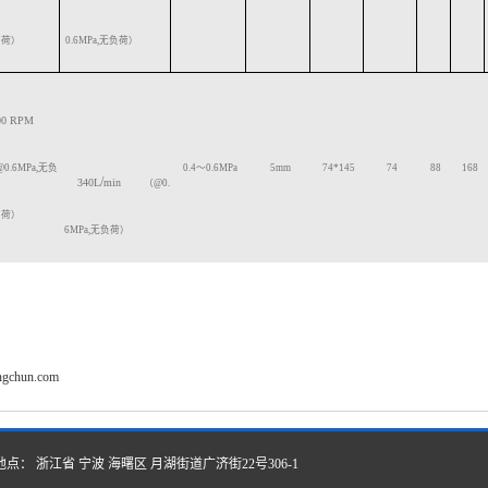
荷）
0.6MPa
,
无负荷）
00
RPM
@0.6MPa,
无负
0.4
～
0.6
MPa
5
mm
74*145
74
88
168
/
340L
min
（
@0.
荷）
6MPa
,
无负荷）
angchun.com
地点： 浙江省 宁波 海曙区 月湖街道广济街22号306-1