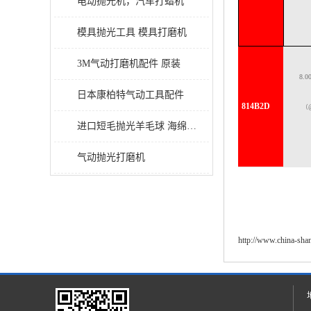
电动抛光机，汽车打蜡机
模具抛光工具 模具打磨机
3M气动打磨机配件 原装
8.0
日本康柏特气动工具配件
814B2D
（
进口短毛抛光羊毛球 海绵抛光球
气动抛光打磨机
http://www.china-sh