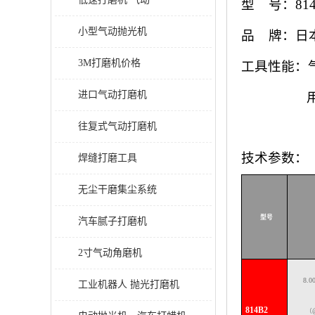
型
号：
81
小型气动抛光机
品
牌：日
3M打磨机价格
工具性能：
进口气动打磨机
往复式气动打磨机
技术参数：
焊缝打磨工具
无尘干磨集尘系统
型号
汽车腻子打磨机
2寸气动角磨机
8.0
工业机器人 抛光打磨机
814B2
（