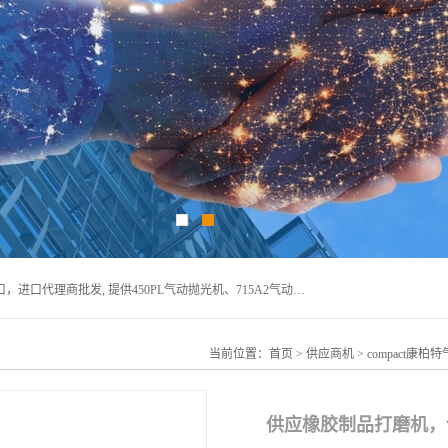
宁波上椿进出口有限公司是日本COMPACT康柏特，原装进口，进口代理商批发, 提供450PL气动抛光机、715A2气动抛光机、905A4打磨机、935GS打磨机、913W-5水磨机、450PL抛光机、715A2抛光机、935GS齿轮抛光机、905A4气动打磨机、价格实惠,欢迎来电咨询.
当前位置：
首页
>
供应商机
>
compact康柏
供应橡胶制品打磨机，