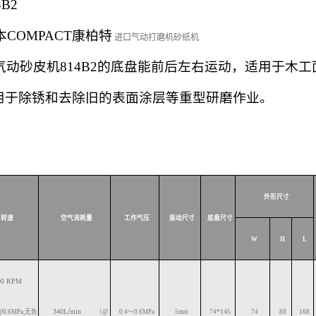
4B2
本
COMPACT
康柏特
进口气动打磨机砂纸机
气动砂皮机814B2的底盘能前后左右运动，适用于木
用于除锈和去除旧的表面涂层等重型研磨作业。
外形尺寸
转速
空气消耗量
工作气压
振动尺寸
底盘尺寸
W
H
L
00
RPM
/
340L
min
@0.6MPa,
无负
（
@
0.4
～
0.6
MPa
5
mm
74*145
74
88
168