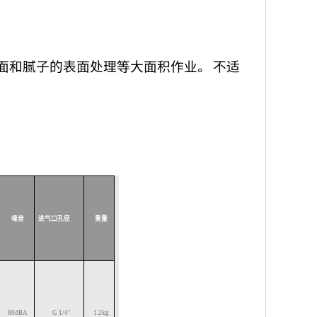
工面和腻子的表面处理等大面积作业。
不适
噪音
进气口孔径
重量
80
dBA
G
1/4"
1.2
kg