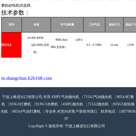
磨机砂纸机供选择。
技术参数：
型号
转速
空气消耗量
工作气压
振动尺寸
底盘尺
10.000
RPM
/
400L
min
（
@0.6
905A
4
（
@0.6MPa,
无负
0.5
～
0.7
MPa
10
mm
123
Φ
MPa
,
无负荷）
荷）
m.shangchun.b2b168.com
宁波上椿进出口有限公司,专营
450PL气动抛光机
|
715A2气动抛光机
|
905A4打磨
机
|
935GS打磨机
|
913W-5水磨机
|
450PL抛光机
|
715A2抛光机
|
935GS齿轮抛
光机
|
905A4气动打磨机
| 等业务,有意向的客户请咨询我们，联系电话：
138578636
97
CopyRight © 版权所有:
宁波上椿进出口有限公司