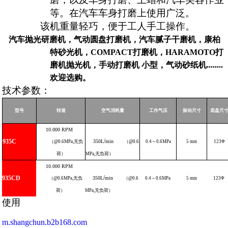
等。在汽车车身打磨上使用广泛。
该机重量轻巧，便于工人手工操作。
汽车抛光研磨机，气动圆盘打磨机，汽车腻子干磨机，康柏
特砂光机，COMPACT打磨机，HARAMOTO打
磨机抛光机，手动打磨机 小型，气动砂纸机........
欢迎选购。
技术参数：
型号
转速
空气消耗量
工作气压
振动尺寸
底盘尺
10.000
RPM
/
935C
350L
min
（
@0.6MPa,
无负
（
@0.6
0.4
～
0.6
MPa
5
mm
123
Φ
荷）
MPa
,
无负荷）
10.000
RPM
/
935CD
350L
min
（
@0.6MPa,
无负
（
@0.6
0.4
～
0.6
MPa
5
mm
123
Φ
荷）
MPa
,
无负荷）
使用
m.shangchun.b2b168.com