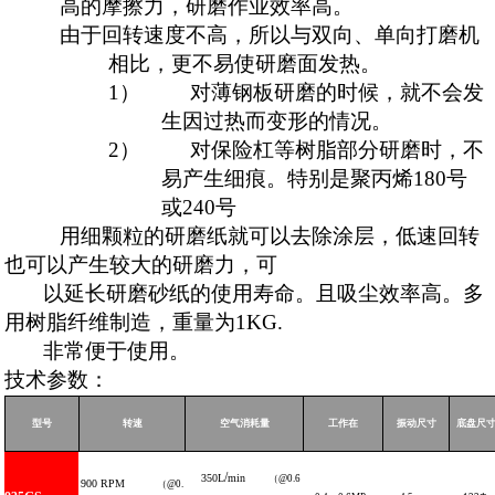
高的摩擦力，研磨作业效率高。
由于回转速度不高，所以与双向、单向打磨机
相比，更不易使研磨面发热。
1）
对薄钢板研磨的时候，就不会发
生因过热而变形的情况。
2）
对保险杠等树脂部分研磨时，不
易产生细痕。特别是聚丙烯
180
号
或
240
号
用细颗粒的研磨纸就可以去除涂层，低速回转
也可以产生较大的研磨力，可
以延长研磨砂纸的使用寿命。且吸尘效率高。多
用树脂纤维制造，重量为
1KG
.
非常便于使用。
技术参数：
型号
转速
空气消耗量
工作在
振动尺寸
底盘尺
/
350L
min
（
@0.6
900
RPM
（
@0.