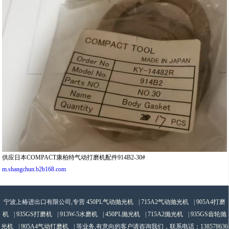
供应
日本COMPACT康柏特气动打磨机配件914B2-30#
m.shangchun.b2b168.com
宁波上椿进出口有限公司,专营
450PL气动抛光机
|
715A2气动抛光机
|
905A4打磨
机
|
935GS打磨机
|
913W-5水磨机
|
450PL抛光机
|
715A2抛光机
|
935GS齿轮抛
光机
|
905A4气动打磨机
| 等业务,有意向的客户请咨询我们，联系电话：
138578636