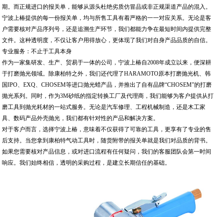
期。而正规进口的报关单，能够从源头杜绝劣质仿冒品或非正规渠道产品的混入。
宁波上椿提供的每一份报关单，均与所售工具有着严格的一一对应关系。无论是客
户需要核对产品序列号，还是追溯生产环节，我们都能力争在最短时间内提供完整
文件。这种透明度，不仅让客户用得放心，更体现了我们对自身产品品质的自信。
专业服务：不止于工具本身
作为一家集研发、生产、贸易于一体的公司，宁波上椿自2008年成立以来，便深耕
于打磨抛光领域。除康柏特之外，我们还代理了HARAMOTO原本打磨抛光机、韩
国IPO、EXQ、CHOSEM等进口抛光蜡产品，并推出了自有品牌“CHOSEM”的打磨
抛光系列。同时，作为3M砂纸的指定转换工厂及代理商，我们能够为客户提供从打
磨工具到抛光耗材的一站式服务。无论是汽车修理、工程机械制造，还是木工家
具、数码产品外壳抛光，我们都有针对性的产品和解决方案。
对于客户而言，选择宁波上椿，意味着不仅获得了可靠的工具，更享有了专业的售
后支持。当您拿到康柏特气动工具时，随货附带的报关单就是我们对品质的背书。
如果您需要核对产品信息，或对进口流程有任何疑问，我们的客服团队会第一时间
响应。我们始终相信，透明的采购过程，是建立长期信任的基础。