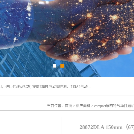
宁波上椿进出口有限公司是日本COMPACT康柏特，原装进口，进口代理商批发, 提供450PL气动抛光机、715A2气动抛光机、905A4打磨机、935GS打磨机、913W-5水磨机、450PL抛光机、715A2抛光机、935GS齿轮抛光机、905A4气动打磨机、价格实惠,欢迎来电咨询.
当前位置：
首页
>
供应商机
>
compact康柏特气动打磨
28872DLA 150mm