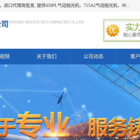
宁波上椿进出口有限公司是日本COMPACT康柏特，原装进口，进口代理商批发, 提供450PL气动抛光机、715A2气动抛光机、905A4打磨机、935GS打磨机、913W-5水磨机、450PL抛光机、715A2抛光机、935GS齿轮抛光机、905A4气动打磨机、价格实惠,欢迎来电咨询.
NINGBO SHANGCHUN IMP&EXP CO.,LTD
公司
视频
关于我们
公司动态
客