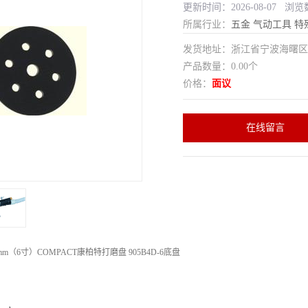
更新时间：2026-08-07 浏览
所属行业：
五金
气动工具
特
发货地址：浙江省宁波海曙
产品数量：0.00个
价格：
面议
在线留言
mm（6寸）COMPACT康柏特打磨盘 905B4D-6底盘