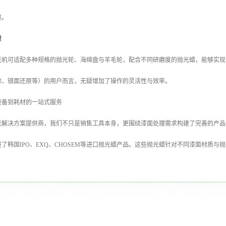
境。
材
光机可适配多种规格的抛光轮、海绵盘与羊毛轮，配合不同研磨度的抛光蜡，能够实现
除、镜面还原等）的用户而言，无疑增加了操作的灵活性与效率。
设备到耗材的一站式服务
解决方案提供商，我们不只是销售工具本身，更围绕漆面处理需求构建了完善的产品体系
了韩国IPO、EXQ、CHOSEM等进口抛光蜡产品。这些抛光蜡针对不同漆面材质与