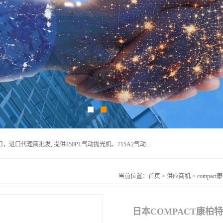
宁波上椿进出口有限公司是日本COMPACT康柏特，原装进口，进口代理商批发, 提供450PL气动抛光机、715A2气动抛光机、905A4打磨机、935GS打磨机、913W-5水磨机、450PL抛光机、715A2抛光机、935GS齿轮抛光机、905A4气动打磨机、价格实惠,欢迎来电咨询.
当前位置：
首页
>
供应商机
>
compa
日本COMPACT康