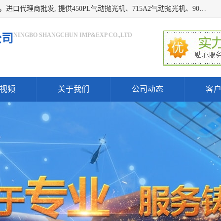
宁波上椿进出口有限公司是日本COMPACT康柏特，原装进口，进口代理商批发, 提供450PL气动抛光机、715A2气动抛光机、905A4打磨机、935GS打磨机、913W-5水磨机、450PL抛光机、715A2抛光机、935GS齿轮抛光机、905A4气动打磨机、价格实惠,欢迎来电咨询.
NINGBO SHANGCHUN IMP&EXP CO.,LTD
公司
视频
关于我们
公司动态
客