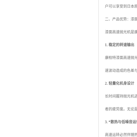
户可以享受到日本
二、产品优势：漆
漆面高速抛光机是
1. 稳定的转速输出
康柏特漆面高速抛
速波动造成的色差
2. 轻量化机身设计
长时间握持抛光机
者的疲劳度。无论
3. *散热与低噪音运
高速运转必然伴随