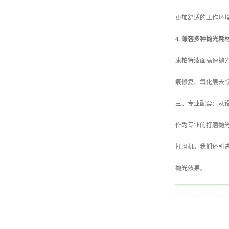
更加舒适的工作环
4. 兼容多种抛光耗
康柏特漆面高速抛
痕修复、氧化层去
三、专业配套：从
作为专业的打磨抛光
打磨机，我们还引进
抛光效果。