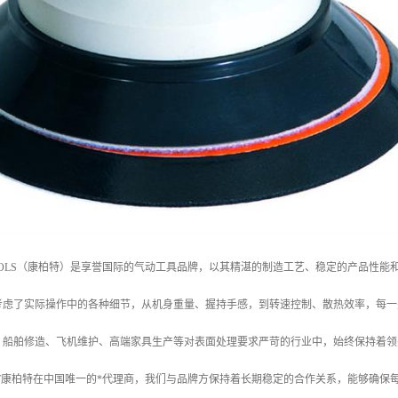
 TOOLS（康柏特）是享誉国际的气动工具品牌，以其精湛的制造工艺、稳定的产品
考虑了实际操作中的各种细节，从机身重量、握持手感，到转速控制、散热效率，每一
、船舶修造、飞机维护、高端家具生产等对表面处理要求严苛的行业中，始终保持着领
CT康柏特在中国唯一的*代理商，我们与品牌方保持着长期稳定的合作关系，能够确