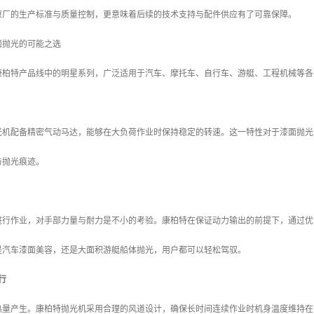
原厂的生产标准与质量控制，更意味着后续的技术支持与配件供应有了可靠保障。
面抛光的可能之选
康柏特产品线中的明星系列，广泛适用于汽车、摩托车、自行车、游艇、工程机械等各
光机配备精密气动马达，能够在大负荷作业时保持稳定的转速。这一特性对于漆面抛光
与抛光痕迹。
进行作业，对手部力量与耐力是不小的考验。康柏特在保证动力输出的前提下，通过优
是汽车漆面美容，还是大面积游艇船体抛光，用户都可以轻松驾驭。
行
热量产生。康柏特抛光机采用合理的风道设计，确保长时间连续作业时机身温度维持在