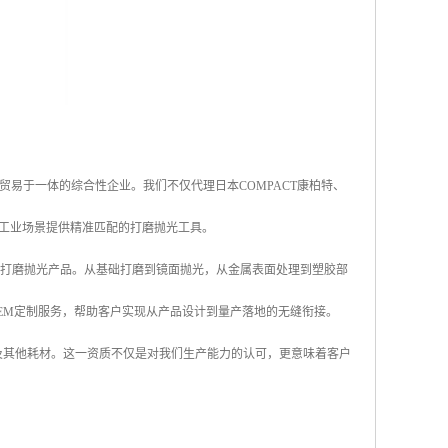
易于一体的综合性企业。我们不仅代理日本COMPACT康柏特、
类工业场景提供精准匹配的打磨抛光工具。
出系列打磨抛光产品。从基础打磨到镜面抛光，从金属表面处理到塑胶部
EM定制服务，帮助客户实现从产品设计到量产落地的无缝衔接。
及其他耗材。这一资质不仅是对我们生产能力的认可，更意味着客户