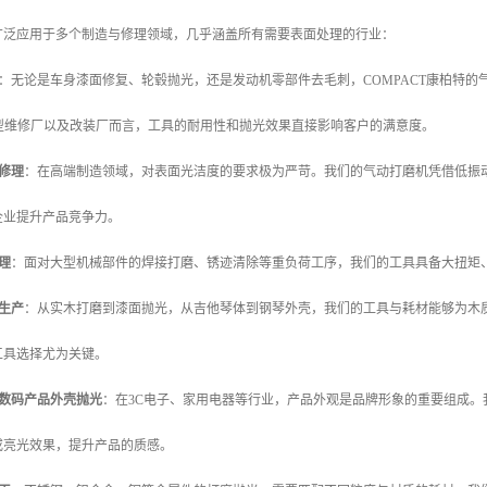
广泛应用于多个制造与修理领域，几乎涵盖所有需要表面处理的行业：
：无论是车身漆面修复、轮毂抛光，还是发动机零部件去毛刺，COMPACT康柏特
大型维修厂以及改装厂而言，工具的耐用性和抛光效果直接影响客户的满意度。
修理
：在高端制造领域，对表面光洁度的要求极为严苛。我们的气动打磨机凭借低振
企业提升产品竞争力。
理
：面对大型机械部件的焊接打磨、锈迹清除等重负荷工序，我们的工具具备大扭矩
生产
：从实木打磨到漆面抛光，从吉他琴体到钢琴外壳，我们的工具与耗材能够为木
工具选择尤为关键。
数码产品外壳抛光
：在3C电子、家用电器等行业，产品外观是品牌形象的重要组成
或亮光效果，提升产品的质感。