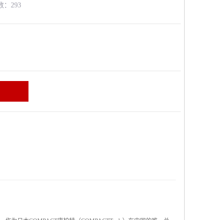
数：293
区