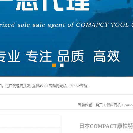
宁波上椿进出口有限公司是日本COMPACT康柏特，原装进口，进口代理商批发, 提供450PL气动抛光机、715A2气动抛光机、905A4打磨机、935GS打磨机、913W-5水磨机、450PL抛光机、715A2抛光机、935GS齿轮抛光机、905A4气动打磨机、价格实惠,欢迎来电咨询.
当前位置：
首页
>
供应商机
>
com
日本COMPACT康柏特C