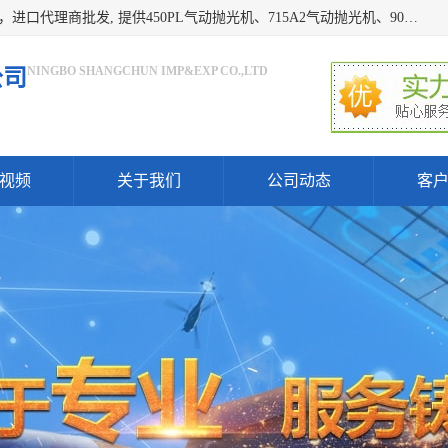
宁波上椿进出口有限公司是日本COMPACT康柏特，原装进口，进口代理商批发, 提供450PL气动抛光机、715A2气动抛光机、905A4打磨机、935GS打磨机、913W-5水磨机、450PL抛光机、715A2抛光机、935GS齿轮抛光机、905A4气动打磨机、价格实惠,欢迎来电咨询.
NINGBO SHANGCHUN IMP&EXP CO.,LTD
公司
视频
关于我们
公司动态
客