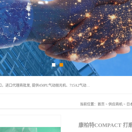
宁波上椿进出口有限公司是日本COMPACT康柏特，原装进口，进口代理商批发, 提供450PL气动抛光机、715A2气动抛光机、905A4打磨机、935GS打磨机、913W-5水磨机、450PL抛光机、715A2抛光机、935GS齿轮抛光机、905A4气动打磨机、价格实惠,欢迎来电咨询.
当前位置：
首页
>
供应商机
>
日
康柏特COMPACT 打磨