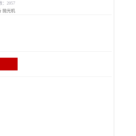
数：2057
备
抛光机
区