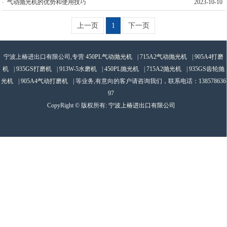
气动抛光机的优势和使用技巧
2023-10-10
上一页
1
下一页
宁波上椿进出口有限公司,专营
450PL气动抛光机
|
715A2气动抛光机
|
905A4打磨
机
|
935GS打磨机
|
913W-5水磨机
|
450PL抛光机
|
715A2抛光机
|
935GS齿轮抛
光机
|
905A4气动打磨机
| 等业务,有意向的客户请咨询我们，联系电话：
138578636
97
CopyRight © 版权所有:
宁波上椿进出口有限公司