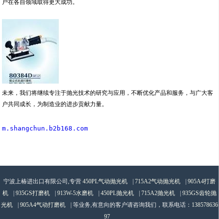
户在各自领域取得更大成功。
未来，我们将继续专注于抛光技术的研究与应用，不断优化产品和服务，与广大客
户共同成长，为制造业的进步贡献力量。
m.shangchun.b2b168.com
宁波上椿进出口有限公司,专营
450PL气动抛光机
|
715A2气动抛光机
|
905A4打磨
机
|
935GS打磨机
|
913W-5水磨机
|
450PL抛光机
|
715A2抛光机
|
935GS齿轮抛
光机
|
905A4气动打磨机
| 等业务,有意向的客户请咨询我们，联系电话：
138578636
97