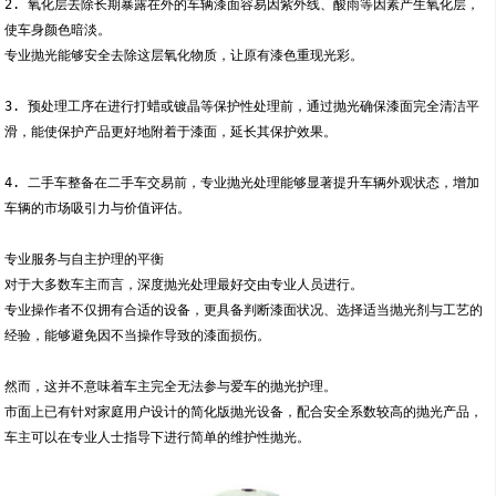
2. 氧化层去除长期暴露在外的车辆漆面容易因紫外线、酸雨等因素产生氧化层，
使车身颜色暗淡。
专业抛光能够安全去除这层氧化物质，让原有漆色重现光彩。
3. 预处理工序在进行打蜡或镀晶等保护性处理前，通过抛光确保漆面完全清洁平
滑，能使保护产品更好地附着于漆面，延长其保护效果。
4. 二手车整备在二手车交易前，专业抛光处理能够显著提升车辆外观状态，增加
车辆的市场吸引力与价值评估。
专业服务与自主护理的平衡
对于大多数车主而言，深度抛光处理最好交由专业人员进行。
专业操作者不仅拥有合适的设备，更具备判断漆面状况、选择适当抛光剂与工艺的
经验，能够避免因不当操作导致的漆面损伤。
然而，这并不意味着车主完全无法参与爱车的抛光护理。
市面上已有针对家庭用户设计的简化版抛光设备，配合安全系数较高的抛光产品，
车主可以在专业人士指导下进行简单的维护性抛光。